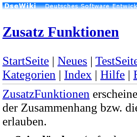
Zusatz Funktionen
StartSeite
|
Neues
|
TestSeit
Kategorien
|
Index
|
Hilfe
|
ZusatzFunktionen
erscheine
der Zusammenhang bzw. die
erlauben.