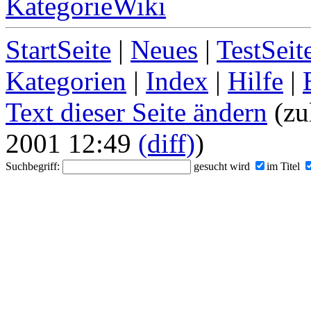
KategorieWiki
StartSeite
|
Neues
|
TestSeit
Kategorien
|
Index
|
Hilfe
|
Text dieser Seite ändern
(zu
2001 12:49
(diff)
)
Suchbegriff:
gesucht wird
im Titel