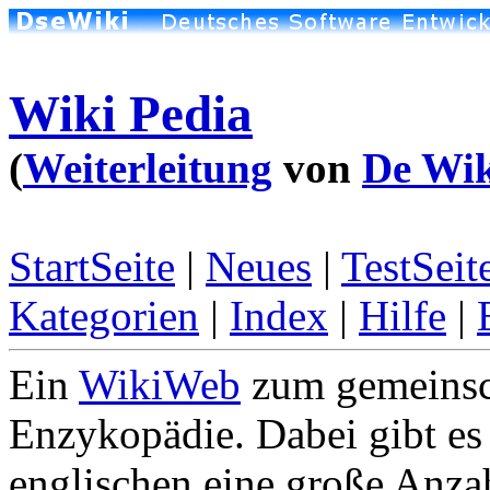
Wiki Pedia
(
Weiterleitung
von
De Wik
StartSeite
|
Neues
|
TestSeit
Kategorien
|
Index
|
Hilfe
|
Ein
WikiWeb
zum gemeinsch
Enzykopädie. Dabei gibt es
englischen eine große Anza