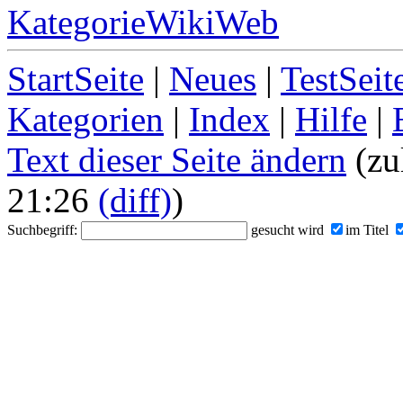
KategorieWikiWeb
StartSeite
|
Neues
|
TestSeit
Kategorien
|
Index
|
Hilfe
|
Text dieser Seite ändern
(zu
21:26
(diff)
)
Suchbegriff:
gesucht wird
im Titel