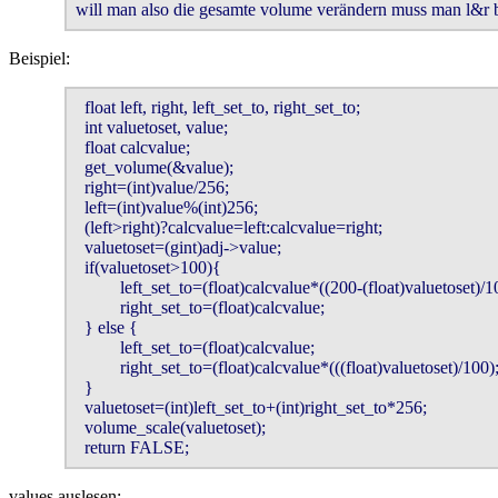
will man also die gesamte volume verändern muss man l&r b
Beispiel:
  float left, right, left_set_to, right_set_to;

  int valuetoset, value;

  float calcvalue;

  get_volume(&value);

  right=(int)value/256;

  left=(int)value%(int)256;

  (left>right)?calcvalue=left:calcvalue=right;

  valuetoset=(gint)adj->value;

  if(valuetoset>100){

          left_set_to=(float)calcvalue*((200-(float)valuetoset)/10
          right_set_to=(float)calcvalue;

  } else {

          left_set_to=(float)calcvalue;

          right_set_to=(float)calcvalue*(((float)valuetoset)/100);
  }

  valuetoset=(int)left_set_to+(int)right_set_to*256;

  volume_scale(valuetoset);

  return FALSE;
values auslesen: