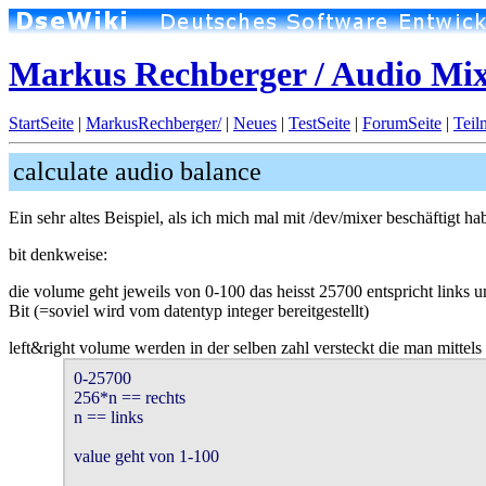
Markus Rechberger / Audio Mi
StartSeite
|
MarkusRechberger/
|
Neues
|
TestSeite
|
ForumSeite
|
Teil
calculate audio balance
Ein sehr altes Beispiel, als ich mich mal mit /dev/mixer beschäftigt 
bit denkweise:
die volume geht jeweils von 0-100 das heisst 25700 entspricht links
Bit (=soviel wird vom datentyp integer bereitgestellt)
left&right volume werden in der selben zahl versteckt die man mittels 
0-25700

256*n == rechts

n == links

value geht von 1-100
