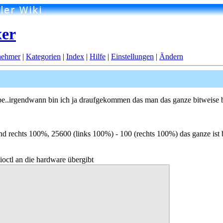
xer
nehmer
|
Kategorien
|
Index
|
Hilfe
|
Einstellungen
|
Ändern
habe..irgendwann bin ich ja draufgekommen das man das ganze bitweise be
 und rechts 100%, 25600 (links 100%) - 100 (rechts 100%) das ganze is
ioctl an die hardware übergibt