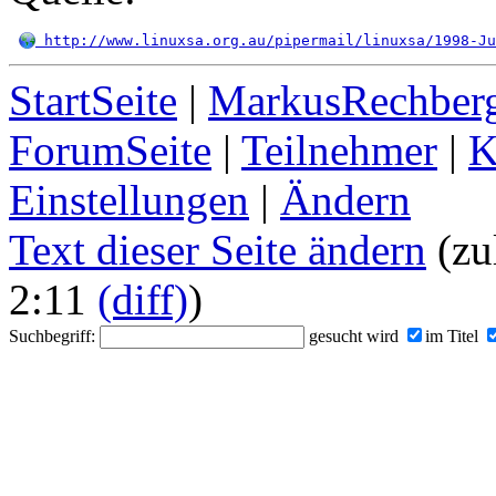
 http://www.linuxsa.org.au/pipermail/linuxsa/1998-Ju
StartSeite
|
MarkusRechberg
ForumSeite
|
Teilnehmer
|
K
Einstellungen
|
Ändern
Text dieser Seite ändern
(zu
2:11
(diff)
)
Suchbegriff:
gesucht wird
im Titel