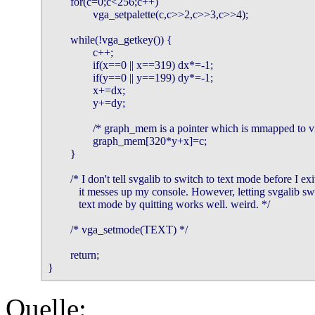
        for(c=0;c<256;c++)

                vga_setpalette(c,c>>2,c>>3,c>>4);

        while(!vga_getkey()) {

                c++;

                if(x==0 || x==319) dx*=-1;

                if(y==0 || y==199) dy*=-1;

                x+=dx;

                y+=dy;

		/* graph_mem is a pointer which is mmapped to video mem */

                graph_mem[320*y+x]=c;

        }

	/* I don't tell svgalib to switch to text mode before I exit since

	   it messes up my console. However, letting svgalib switch to

	   text mode by quitting works well. weird. */

	/* vga_setmode(TEXT) */

        return;

}
Quelle: