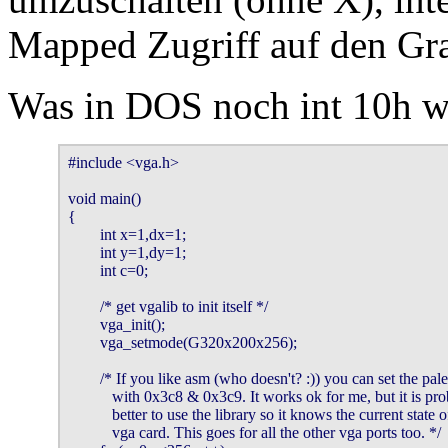
Mapped Zugriff auf den Gr
Was in DOS noch int 10h war
#include <vga.h>

void main()

{

        int x=1,dx=1;  

        int y=1,dy=1;   

        int c=0;

	/* get vgalib to init itself */

        vga_init();

        vga_setmode(G320x200x256);

	/* If you like asm (who doesn't? :)) you can set the palette

	   with 0x3c8 & 0x3c9. It works ok for me, but it is probably

	   better to use the library so it knows the current state of the

	   vga card. This goes for all the other vga ports too. */
