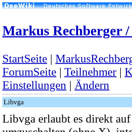
Markus Rechberger / 
StartSeite
|
MarkusRechberg
ForumSeite
|
Teilnehmer
|
K
Einstellungen
|
Ändern
Libvga
Libvga erlaubt es direkt a
umzuschalten (ohne X), inte