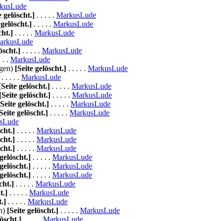
kusLude
e gelöscht.]
. . . . .
MarkusLude
 gelöscht.]
. . . . .
MarkusLude
cht.]
. . . . .
MarkusLude
arkusLude
öscht.]
. . . . .
MarkusLude
. . .
MarkusLude
ngen)
[Seite gelöscht.]
. . . . .
MarkusLude
. . . . .
MarkusLude
[Seite gelöscht.]
. . . . .
MarkusLude
[Seite gelöscht.]
. . . . .
MarkusLude
[Seite gelöscht.]
. . . . .
MarkusLude
Seite gelöscht.]
. . . . .
MarkusLude
sLude
cht.]
. . . . .
MarkusLude
cht.]
. . . . .
MarkusLude
cht.]
. . . . .
MarkusLude
 gelöscht.]
. . . . .
MarkusLude
 gelöscht.]
. . . . .
MarkusLude
 gelöscht.]
. . . . .
MarkusLude
cht.]
. . . . .
MarkusLude
t.]
. . . . .
MarkusLude
.]
. . . . .
MarkusLude
n)
[Seite gelöscht.]
. . . . .
MarkusLude
löscht.]
. . . . .
MarkusLude