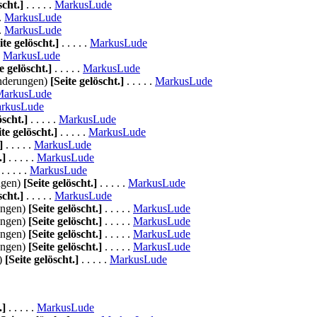
scht.]
. . . . .
MarkusLude
 .
MarkusLude
 .
MarkusLude
ite gelöscht.]
. . . . .
MarkusLude
.
MarkusLude
e gelöscht.]
. . . . .
MarkusLude
nderungen)
[Seite gelöscht.]
. . . . .
MarkusLude
MarkusLude
rkusLude
öscht.]
. . . . .
MarkusLude
ite gelöscht.]
. . . . .
MarkusLude
]
. . . . .
MarkusLude
.]
. . . . .
MarkusLude
. . . . .
MarkusLude
ngen)
[Seite gelöscht.]
. . . . .
MarkusLude
scht.]
. . . . .
MarkusLude
ungen)
[Seite gelöscht.]
. . . . .
MarkusLude
ungen)
[Seite gelöscht.]
. . . . .
MarkusLude
ungen)
[Seite gelöscht.]
. . . . .
MarkusLude
ungen)
[Seite gelöscht.]
. . . . .
MarkusLude
)
[Seite gelöscht.]
. . . . .
MarkusLude
.]
. . . . .
MarkusLude