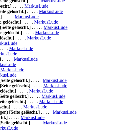
Seite gelöscht.]
. . . . .
MarkusLude
öscht.]
. . . . .
MarkusLude
eite gelöscht.]
. . . . .
MarkusLude
]
. . . . .
MarkusLude
e gelöscht.]
. . . . .
MarkusLude
[Seite gelöscht.]
. . . . .
MarkusLude
te gelöscht.]
. . . . .
MarkusLude
löscht.]
. . . . .
MarkusLude
rkusLude
. . . .
MarkusLude
rkusLude
]
. . . . .
MarkusLude
kusLude
.
MarkusLude
kusLude
[Seite gelöscht.]
. . . . .
MarkusLude
[Seite gelöscht.]
. . . . .
MarkusLude
elöscht.]
. . . . .
MarkusLude
Seite gelöscht.]
. . . . .
MarkusLude
eite gelöscht.]
. . . . .
MarkusLude
scht.]
. . . . .
MarkusLude
ngen)
[Seite gelöscht.]
. . . . .
MarkusLude
cht.]
. . . . .
MarkusLude
[Seite gelöscht.]
. . . . .
MarkusLude
rkusLude