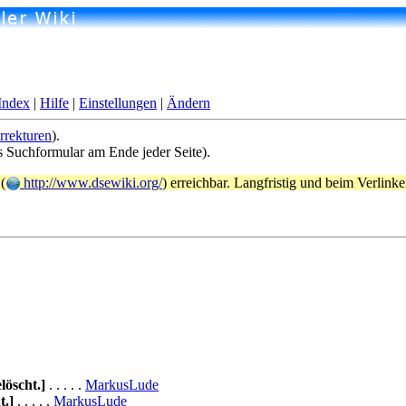
Index
|
Hilfe
|
Einstellungen
|
Ändern
rrekturen
).
s Suchformular am Ende jeder Seite).
(
http://www.dsewiki.org/
) erreichbar. Langfristig und beim Verlin
elöscht.]
. . . . .
MarkusLude
t.]
. . . . .
MarkusLude