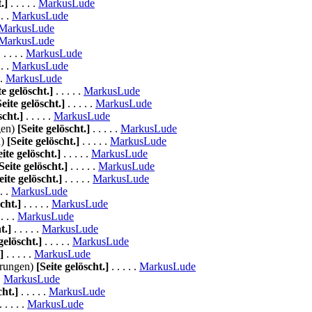
.]
. . . . .
MarkusLude
 . .
MarkusLude
MarkusLude
MarkusLude
 . . . .
MarkusLude
 . .
MarkusLude
 .
MarkusLude
te gelöscht.]
. . . . .
MarkusLude
Seite gelöscht.]
. . . . .
MarkusLude
scht.]
. . . . .
MarkusLude
gen)
[Seite gelöscht.]
. . . . .
MarkusLude
n)
[Seite gelöscht.]
. . . . .
MarkusLude
eite gelöscht.]
. . . . .
MarkusLude
Seite gelöscht.]
. . . . .
MarkusLude
eite gelöscht.]
. . . . .
MarkusLude
 . .
MarkusLude
cht.]
. . . . .
MarkusLude
 . . .
MarkusLude
t.]
. . . . .
MarkusLude
gelöscht.]
. . . . .
MarkusLude
]
. . . . .
MarkusLude
rungen)
[Seite gelöscht.]
. . . . .
MarkusLude
 .
MarkusLude
cht.]
. . . . .
MarkusLude
 . . . .
MarkusLude