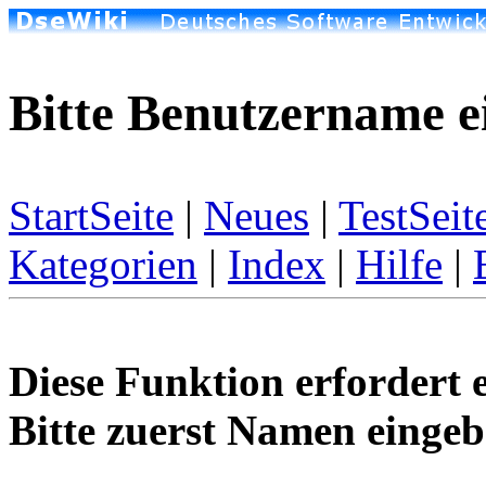
Bitte Benutzername e
StartSeite
|
Neues
|
TestSeit
Kategorien
|
Index
|
Hilfe
|
Diese Funktion erfordert 
Bitte zuerst Namen eingeb