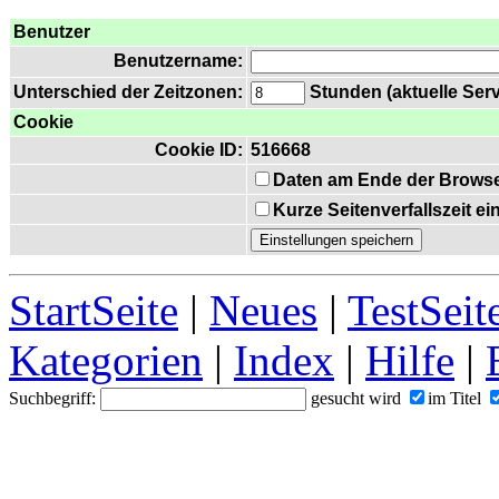
Benutzer
Benutzername:
Unterschied der Zeitzonen:
Stunden (aktuelle Serv
Cookie
Cookie ID:
516668
Daten am Ende der Browse
Kurze Seitenverfallszeit e
StartSeite
|
Neues
|
TestSeit
Kategorien
|
Index
|
Hilfe
|
Suchbegriff:
gesucht wird
im Titel