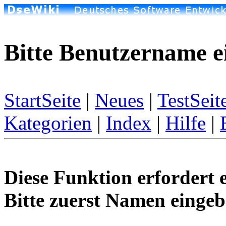
Bitte Benutzername e
StartSeite
|
Neues
|
TestSeit
Kategorien
|
Index
|
Hilfe
|
Diese Funktion erfordert 
Bitte zuerst Namen eingeb