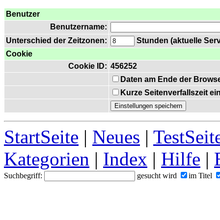
Benutzer
Benutzername:
Unterschied der Zeitzonen:
Stunden (aktuelle Serv
Cookie
Cookie ID:
456252
Daten am Ende der Browse
Kurze Seitenverfallszeit e
StartSeite
|
Neues
|
TestSeit
Kategorien
|
Index
|
Hilfe
|
Suchbegriff:
gesucht wird
im Titel