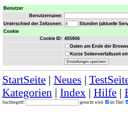
Benutzer
Benutzername:
Unterschied der Zeitzonen:
Stunden (aktuelle Serv
Cookie
Cookie ID:
455906
Daten am Ende der Browse
Kurze Seitenverfallszeit e
StartSeite
|
Neues
|
TestSeit
Kategorien
|
Index
|
Hilfe
|
Suchbegriff:
gesucht wird
im Titel