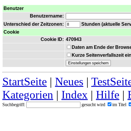
Benutzer
Benutzername:
Unterschied der Zeitzonen:
Stunden (aktuelle Serv
Cookie
Cookie ID:
470943
Daten am Ende der Browse
Kurze Seitenverfallszeit e
StartSeite
|
Neues
|
TestSeit
Kategorien
|
Index
|
Hilfe
|
Suchbegriff:
gesucht wird
im Titel