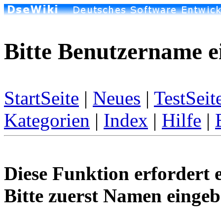
Bitte Benutzername e
StartSeite
|
Neues
|
TestSeit
Kategorien
|
Index
|
Hilfe
|
Diese Funktion erfordert 
Bitte zuerst Namen eingeb