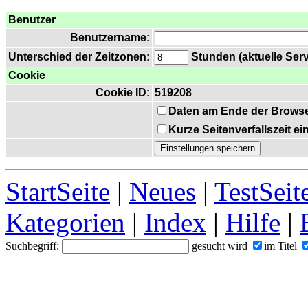
Benutzer
Benutzername:
Unterschied der Zeitzonen:
Stunden (aktuelle Serv
Cookie
Cookie ID:
519208
Daten am Ende der Browse
Kurze Seitenverfallszeit e
StartSeite
|
Neues
|
TestSeit
Kategorien
|
Index
|
Hilfe
|
Suchbegriff:
gesucht wird
im Titel