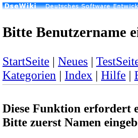
Bitte Benutzername e
StartSeite
|
Neues
|
TestSeit
Kategorien
|
Index
|
Hilfe
|
Diese Funktion erfordert 
Bitte zuerst Namen eingeb