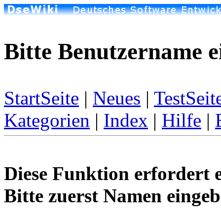
Bitte Benutzername e
StartSeite
|
Neues
|
TestSeit
Kategorien
|
Index
|
Hilfe
|
Diese Funktion erfordert 
Bitte zuerst Namen eingeb