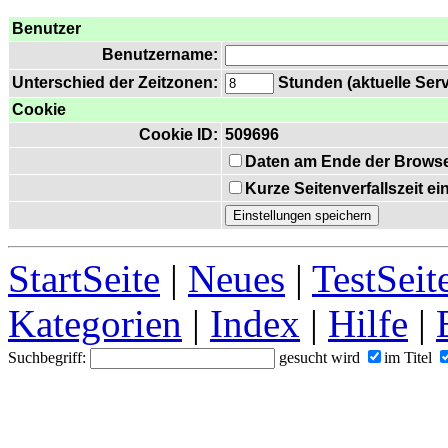
Benutzer
Benutzername:
Unterschied der Zeitzonen:
Stunden (aktuelle Serv
Cookie
Cookie ID:
509696
Daten am Ende der Browse
Kurze Seitenverfallszeit e
StartSeite
|
Neues
|
TestSeit
Kategorien
|
Index
|
Hilfe
|
Suchbegriff:
gesucht wird
im Titel