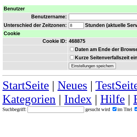
Benutzer
Benutzername:
Unterschied der Zeitzonen:
Stunden (aktuelle Serv
Cookie
Cookie ID:
468875
Daten am Ende der Browse
Kurze Seitenverfallszeit e
StartSeite
|
Neues
|
TestSeit
Kategorien
|
Index
|
Hilfe
|
Suchbegriff:
gesucht wird
im Titel