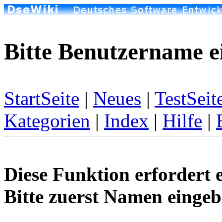
Bitte Benutzername e
StartSeite
|
Neues
|
TestSeit
Kategorien
|
Index
|
Hilfe
|
Diese Funktion erfordert 
Bitte zuerst Namen eingeb