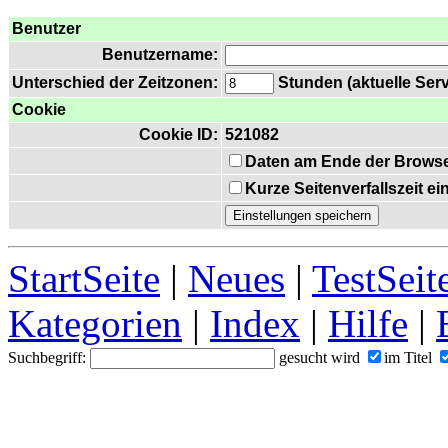
Benutzer
Benutzername:
Unterschied der Zeitzonen:
Stunden (aktuelle Serv
Cookie
Cookie ID:
521082
Daten am Ende der Browse
Kurze Seitenverfallszeit e
StartSeite
|
Neues
|
TestSeit
Kategorien
|
Index
|
Hilfe
|
Suchbegriff:
gesucht wird
im Titel