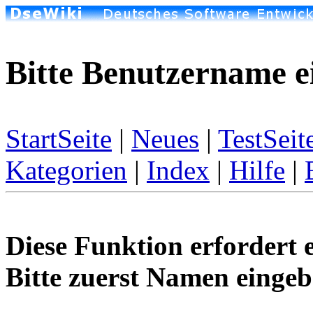
Bitte Benutzername e
StartSeite
|
Neues
|
TestSeit
Kategorien
|
Index
|
Hilfe
|
Diese Funktion erfordert 
Bitte zuerst Namen eingeb