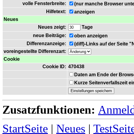
volle Fensterbreite:
(nur manche Browser unte
Hilfetext:
anzeigen
Neues
Neues zeigt:
Tage
neue Beiträge:
oben anzeigen
Differenzanzeige:
(diff)-Links auf der Seite 
voreingestellte Differenzart:
Cookie
Cookie ID:
470438
Daten am Ende der Brows
Kurze Seitenverfallszeit 
Zusatzfunktionen:
Anmel
StartSeite
|
Neues
|
TestSeit