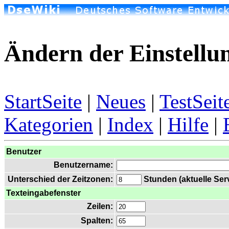
Ändern der Einstellu
StartSeite
|
Neues
|
TestSeit
Kategorien
|
Index
|
Hilfe
|
Benutzer
Benutzername:
Unterschied der Zeitzonen:
Stunden (aktuelle Serv
Texteingabefenster
Zeilen:
Spalten: