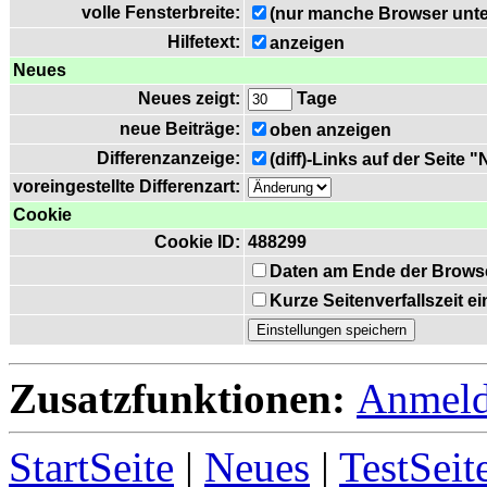
volle Fensterbreite:
(nur manche Browser unte
Hilfetext:
anzeigen
Neues
Neues zeigt:
Tage
neue Beiträge:
oben anzeigen
Differenzanzeige:
(diff)-Links auf der Seite 
voreingestellte Differenzart:
Cookie
Cookie ID:
488299
Daten am Ende der Brows
Kurze Seitenverfallszeit 
Zusatzfunktionen:
Anmel
StartSeite
|
Neues
|
TestSeit