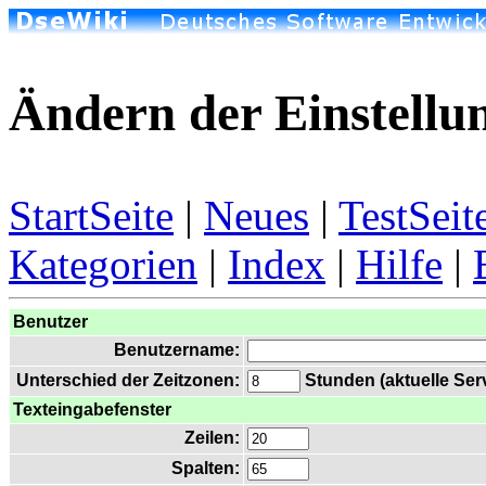
Ändern der Einstellu
StartSeite
|
Neues
|
TestSeit
Kategorien
|
Index
|
Hilfe
|
Benutzer
Benutzername:
Unterschied der Zeitzonen:
Stunden (aktuelle Serv
Texteingabefenster
Zeilen:
Spalten: