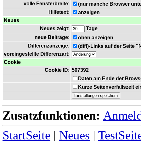
volle Fensterbreite:
(nur manche Browser unte
Hilfetext:
anzeigen
Neues
Neues zeigt:
Tage
neue Beiträge:
oben anzeigen
Differenzanzeige:
(diff)-Links auf der Seite 
voreingestellte Differenzart:
Cookie
Cookie ID:
507392
Daten am Ende der Brows
Kurze Seitenverfallszeit 
Zusatzfunktionen:
Anmel
StartSeite
|
Neues
|
TestSeit