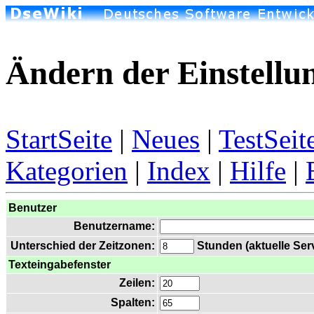
Ändern der Einstellu
StartSeite
|
Neues
|
TestSeit
Kategorien
|
Index
|
Hilfe
|
Benutzer
Benutzername:
Unterschied der Zeitzonen:
Stunden (aktuelle Serv
Texteingabefenster
Zeilen:
Spalten: