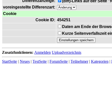
Differenzanzeige:
(diff)-Links auf der Seite 
voreingestellte Differenzart:
Cookie
Cookie ID:
454251
Daten am Ende der Brows
Kurze Seitenverfallszeit 
Zusatzfunktionen:
Anmelden
Uploadverzeichnis
StartSeite
|
Neues
|
TestSeite
|
ForumSeite
|
Teilnehmer
|
Kategorien
|