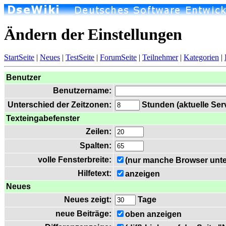
Ändern der Einstellungen
StartSeite
|
Neues
|
TestSeite
|
ForumSeite
|
Teilnehmer
|
Kategorien
|
Benutzer
Benutzername:
Unterschied der Zeitzonen:
Stunden (aktuelle Serv
Texteingabefenster
Zeilen:
Spalten:
volle Fensterbreite:
(nur manche Browser unte
Hilfetext:
anzeigen
Neues
Neues zeigt:
Tage
neue Beiträge:
oben anzeigen