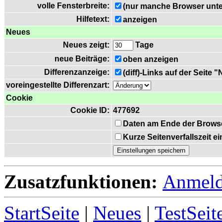
volle Fensterbreite:
(nur manche Browser unte
Hilfetext:
anzeigen
Neues
Neues zeigt:
Tage
neue Beiträge:
oben anzeigen
Differenzanzeige:
(diff)-Links auf der Seite 
voreingestellte Differenzart:
Cookie
Cookie ID:
477692
Daten am Ende der Brows
Kurze Seitenverfallszeit 
Zusatzfunktionen:
Anmel
StartSeite
|
Neues
|
TestSeit