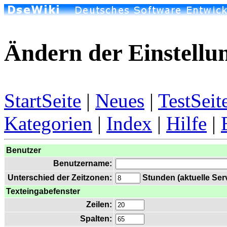
Ändern der Einstellu
StartSeite
|
Neues
|
TestSeit
Kategorien
|
Index
|
Hilfe
|
Benutzer
Benutzername:
Unterschied der Zeitzonen:
Stunden (aktuelle Serv
Texteingabefenster
Zeilen:
Spalten: