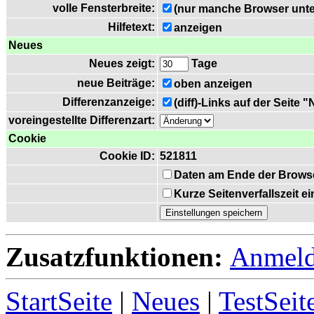
volle Fensterbreite:
(nur manche Browser unte
Hilfetext:
anzeigen
Neues
Neues zeigt:
Tage
neue Beiträge:
oben anzeigen
Differenzanzeige:
(diff)-Links auf der Seite 
voreingestellte Differenzart:
Cookie
Cookie ID:
521811
Daten am Ende der Brows
Kurze Seitenverfallszeit 
Zusatzfunktionen:
Anmel
StartSeite
|
Neues
|
TestSeit