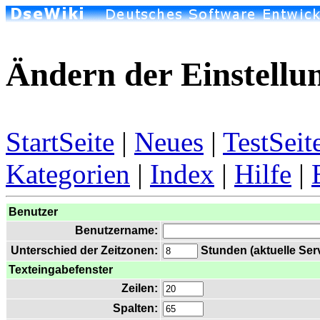
Ändern der Einstellu
StartSeite
|
Neues
|
TestSeit
Kategorien
|
Index
|
Hilfe
|
Benutzer
Benutzername:
Unterschied der Zeitzonen:
Stunden (aktuelle Serv
Texteingabefenster
Zeilen:
Spalten: