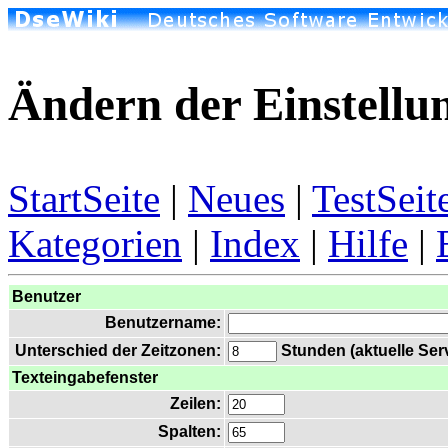
Ändern der Einstellu
StartSeite
|
Neues
|
TestSeit
Kategorien
|
Index
|
Hilfe
|
Benutzer
Benutzername:
Unterschied der Zeitzonen:
Stunden (aktuelle Serv
Texteingabefenster
Zeilen:
Spalten: