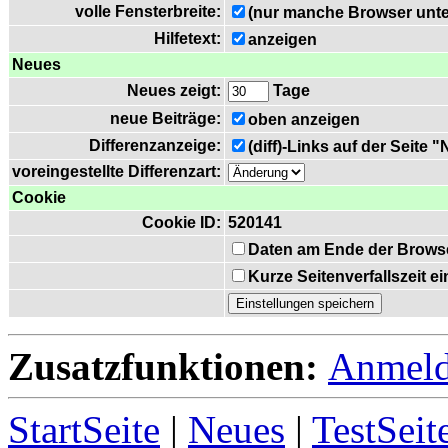
volle Fensterbreite:
(nur manche Browser unte
Hilfetext:
anzeigen
Neues
Neues zeigt:
Tage
neue Beiträge:
oben anzeigen
Differenzanzeige:
(diff)-Links auf der Seite 
voreingestellte Differenzart:
Cookie
Cookie ID:
520141
Daten am Ende der Brows
Kurze Seitenverfallszeit 
Zusatzfunktionen:
Anmel
StartSeite
|
Neues
|
TestSeit