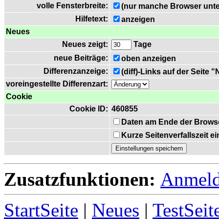
volle Fensterbreite:
(nur manche Browser unte
Hilfetext:
anzeigen
Neues
Neues zeigt:
Tage
neue Beiträge:
oben anzeigen
Differenzanzeige:
(diff)-Links auf der Seite 
voreingestellte Differenzart:
Cookie
Cookie ID:
460855
Daten am Ende der Brows
Kurze Seitenverfallszeit 
Zusatzfunktionen:
Anmel
StartSeite
|
Neues
|
TestSeit