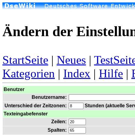
Ändern der Einstellu
StartSeite
|
Neues
|
TestSeit
Kategorien
|
Index
|
Hilfe
|
Benutzer
Benutzername:
Unterschied der Zeitzonen:
Stunden (aktuelle Serv
Texteingabefenster
Zeilen:
Spalten: