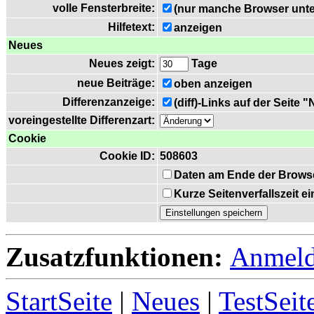
volle Fensterbreite:
(nur manche Browser unte
Hilfetext:
anzeigen
Neues
Neues zeigt:
Tage
neue Beiträge:
oben anzeigen
Differenzanzeige:
(diff)-Links auf der Seite 
voreingestellte Differenzart:
Cookie
Cookie ID:
508603
Daten am Ende der Brows
Kurze Seitenverfallszeit 
Zusatzfunktionen:
Anmel
StartSeite
|
Neues
|
TestSeit