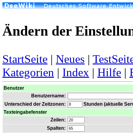
Ändern der Einstellu
StartSeite
|
Neues
|
TestSeit
Kategorien
|
Index
|
Hilfe
|
Benutzer
Benutzername:
Unterschied der Zeitzonen:
Stunden (aktuelle Serv
Texteingabefenster
Zeilen:
Spalten: