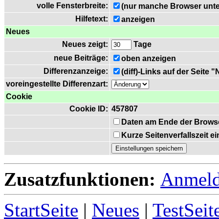
volle Fensterbreite:
(nur manche Browser unte
Hilfetext:
anzeigen
Neues
Neues zeigt:
Tage
neue Beiträge:
oben anzeigen
Differenzanzeige:
(diff)-Links auf der Seite 
voreingestellte Differenzart:
Cookie
Cookie ID:
457807
Daten am Ende der Brows
Kurze Seitenverfallszeit 
Zusatzfunktionen:
Anmel
StartSeite
|
Neues
|
TestSeit