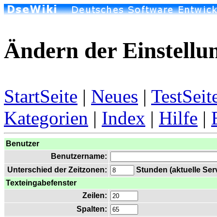
Ändern der Einstellu
StartSeite
|
Neues
|
TestSeit
Kategorien
|
Index
|
Hilfe
|
Benutzer
Benutzername:
Unterschied der Zeitzonen:
Stunden (aktuelle Serv
Texteingabefenster
Zeilen:
Spalten: