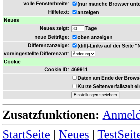
volle Fensterbreite:
(nur manche Browser unte
Hilfetext:
anzeigen
Neues
Neues zeigt:
Tage
neue Beiträge:
oben anzeigen
Differenzanzeige:
(diff)-Links auf der Seite 
voreingestellte Differenzart:
Cookie
Cookie ID:
469911
Daten am Ende der Brows
Kurze Seitenverfallszeit 
Zusatzfunktionen:
Anmel
StartSeite
|
Neues
|
TestSeit