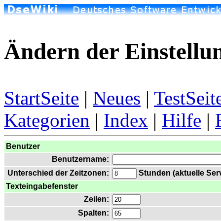
Ändern der Einstellu
StartSeite
|
Neues
|
TestSeit
Kategorien
|
Index
|
Hilfe
|
Benutzer
Benutzername:
Unterschied der Zeitzonen:
Stunden (aktuelle Serv
Texteingabefenster
Zeilen:
Spalten: