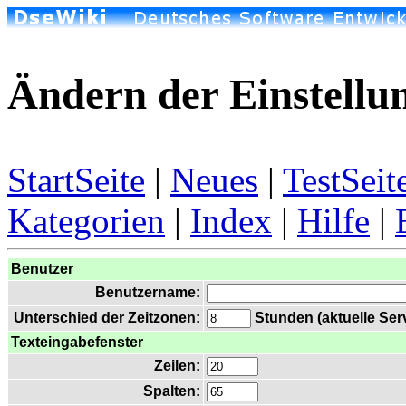
Ändern der Einstellu
StartSeite
|
Neues
|
TestSeit
Kategorien
|
Index
|
Hilfe
|
Benutzer
Benutzername:
Unterschied der Zeitzonen:
Stunden (aktuelle Serv
Texteingabefenster
Zeilen:
Spalten: