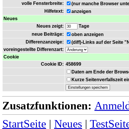
volle Fensterbreite:
(nur manche Browser unte
Hilfetext:
anzeigen
Neues
Neues zeigt:
Tage
neue Beiträge:
oben anzeigen
Differenzanzeige:
(diff)-Links auf der Seite 
voreingestellte Differenzart:
Cookie
Cookie ID:
458699
Daten am Ende der Brows
Kurze Seitenverfallszeit 
Zusatzfunktionen:
Anmel
StartSeite
|
Neues
|
TestSeit