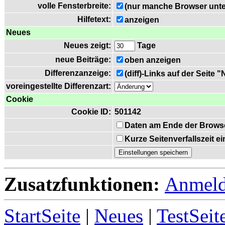
volle Fensterbreite:
(nur manche Browser unte
Hilfetext:
anzeigen
Neues
Neues zeigt:
Tage
neue Beiträge:
oben anzeigen
Differenzanzeige:
(diff)-Links auf der Seite 
voreingestellte Differenzart:
Cookie
Cookie ID:
501142
Daten am Ende der Brows
Kurze Seitenverfallszeit 
Zusatzfunktionen:
Anmel
StartSeite
|
Neues
|
TestSeit