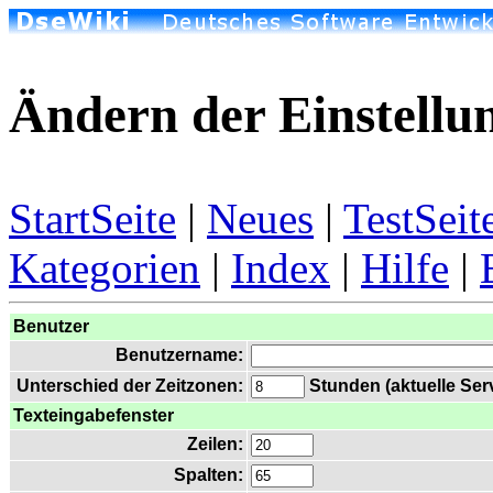
Ändern der Einstellu
StartSeite
|
Neues
|
TestSeit
Kategorien
|
Index
|
Hilfe
|
Benutzer
Benutzername:
Unterschied der Zeitzonen:
Stunden (aktuelle Serv
Texteingabefenster
Zeilen:
Spalten: