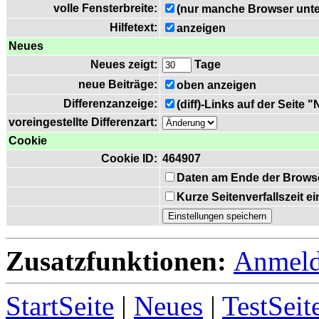
volle Fensterbreite:
(nur manche Browser unte
Hilfetext:
anzeigen
Neues
Neues zeigt:
Tage
neue Beiträge:
oben anzeigen
Differenzanzeige:
(diff)-Links auf der Seite 
voreingestellte Differenzart:
Cookie
Cookie ID:
464907
Daten am Ende der Brows
Kurze Seitenverfallszeit 
Zusatzfunktionen:
Anmel
StartSeite
|
Neues
|
TestSeit