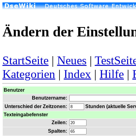
Ändern der Einstellu
StartSeite
|
Neues
|
TestSeit
Kategorien
|
Index
|
Hilfe
|
Benutzer
Benutzername:
Unterschied der Zeitzonen:
Stunden (aktuelle Serv
Texteingabefenster
Zeilen:
Spalten: