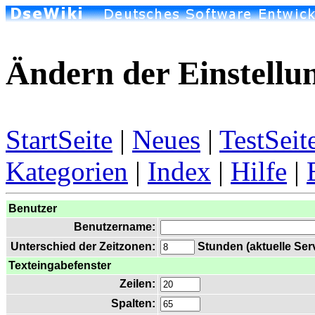
Ändern der Einstellu
StartSeite
|
Neues
|
TestSeit
Kategorien
|
Index
|
Hilfe
|
Benutzer
Benutzername:
Unterschied der Zeitzonen:
Stunden (aktuelle Serv
Texteingabefenster
Zeilen:
Spalten: