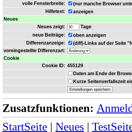
volle Fensterbreite:
(nur manche Browser unte
Hilfetext:
anzeigen
Neues
Neues zeigt:
Tage
neue Beiträge:
oben anzeigen
Differenzanzeige:
(diff)-Links auf der Seite 
voreingestellte Differenzart:
Cookie
Cookie ID:
455129
Daten am Ende der Brows
Kurze Seitenverfallszeit 
Zusatzfunktionen:
Anmel
StartSeite
|
Neues
|
TestSeit