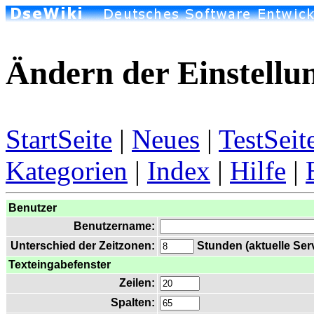
Ändern der Einstellu
StartSeite
|
Neues
|
TestSeit
Kategorien
|
Index
|
Hilfe
|
Benutzer
Benutzername:
Unterschied der Zeitzonen:
Stunden (aktuelle Serv
Texteingabefenster
Zeilen:
Spalten: