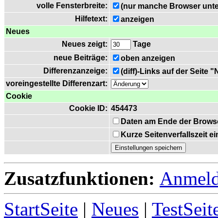
volle Fensterbreite:
(nur manche Browser unte
Hilfetext:
anzeigen
Neues
Neues zeigt:
Tage
neue Beiträge:
oben anzeigen
Differenzanzeige:
(diff)-Links auf der Seite 
voreingestellte Differenzart:
Cookie
Cookie ID:
454473
Daten am Ende der Brows
Kurze Seitenverfallszeit 
Zusatzfunktionen:
Anmel
StartSeite
|
Neues
|
TestSeit