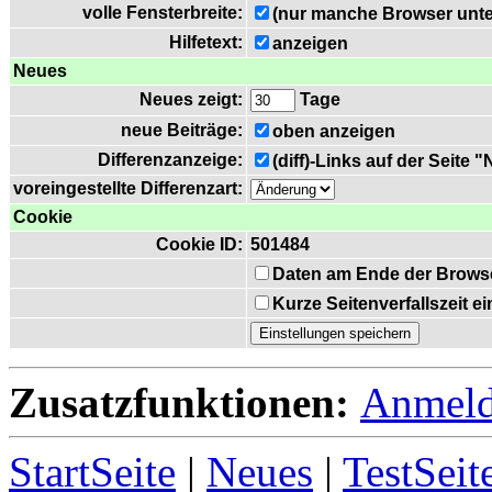
volle Fensterbreite:
(nur manche Browser unte
Hilfetext:
anzeigen
Neues
Neues zeigt:
Tage
neue Beiträge:
oben anzeigen
Differenzanzeige:
(diff)-Links auf der Seite 
voreingestellte Differenzart:
Cookie
Cookie ID:
501484
Daten am Ende der Brows
Kurze Seitenverfallszeit 
Zusatzfunktionen:
Anmel
StartSeite
|
Neues
|
TestSeit