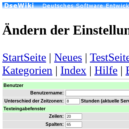
Ändern der Einstellu
StartSeite
|
Neues
|
TestSeit
Kategorien
|
Index
|
Hilfe
|
Benutzer
Benutzername:
Unterschied der Zeitzonen:
Stunden (aktuelle Serv
Texteingabefenster
Zeilen:
Spalten: