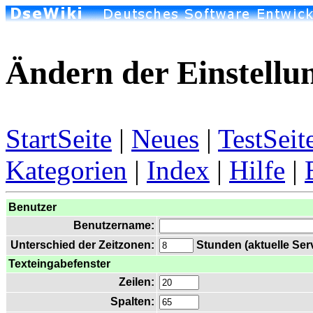
Ändern der Einstellu
StartSeite
|
Neues
|
TestSeit
Kategorien
|
Index
|
Hilfe
|
Benutzer
Benutzername:
Unterschied der Zeitzonen:
Stunden (aktuelle Serv
Texteingabefenster
Zeilen:
Spalten: