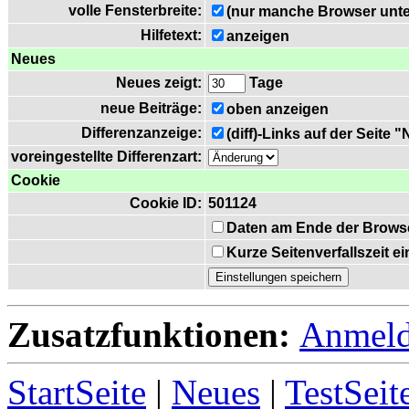
volle Fensterbreite:
(nur manche Browser unte
Hilfetext:
anzeigen
Neues
Neues zeigt:
Tage
neue Beiträge:
oben anzeigen
Differenzanzeige:
(diff)-Links auf der Seite 
voreingestellte Differenzart:
Cookie
Cookie ID:
501124
Daten am Ende der Brows
Kurze Seitenverfallszeit 
Zusatzfunktionen:
Anmel
StartSeite
|
Neues
|
TestSeit