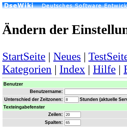
Ändern der Einstellu
StartSeite
|
Neues
|
TestSeit
Kategorien
|
Index
|
Hilfe
|
Benutzer
Benutzername:
Unterschied der Zeitzonen:
Stunden (aktuelle Serv
Texteingabefenster
Zeilen:
Spalten: