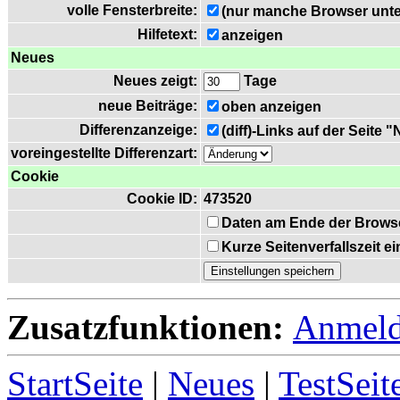
volle Fensterbreite:
(nur manche Browser unte
Hilfetext:
anzeigen
Neues
Neues zeigt:
Tage
neue Beiträge:
oben anzeigen
Differenzanzeige:
(diff)-Links auf der Seite 
voreingestellte Differenzart:
Cookie
Cookie ID:
473520
Daten am Ende der Brows
Kurze Seitenverfallszeit 
Zusatzfunktionen:
Anmel
StartSeite
|
Neues
|
TestSeit