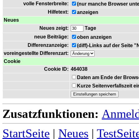
volle Fensterbreite:
(nur manche Browser unte
Hilfetext:
anzeigen
Neues
Neues zeigt:
Tage
neue Beiträge:
oben anzeigen
Differenzanzeige:
(diff)-Links auf der Seite 
voreingestellte Differenzart:
Cookie
Cookie ID:
464038
Daten am Ende der Brows
Kurze Seitenverfallszeit 
Zusatzfunktionen:
Anmel
StartSeite
|
Neues
|
TestSeit