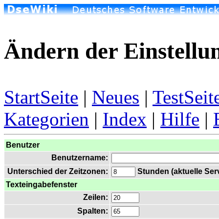
Ändern der Einstellu
StartSeite
|
Neues
|
TestSeit
Kategorien
|
Index
|
Hilfe
|
Benutzer
Benutzername:
Unterschied der Zeitzonen:
Stunden (aktuelle Serv
Texteingabefenster
Zeilen:
Spalten: