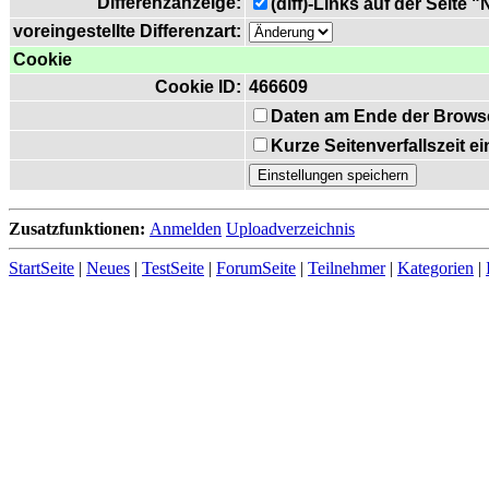
Differenzanzeige:
(diff)-Links auf der Seite 
voreingestellte Differenzart:
Cookie
Cookie ID:
466609
Daten am Ende der Brows
Kurze Seitenverfallszeit 
Zusatzfunktionen:
Anmelden
Uploadverzeichnis
StartSeite
|
Neues
|
TestSeite
|
ForumSeite
|
Teilnehmer
|
Kategorien
|