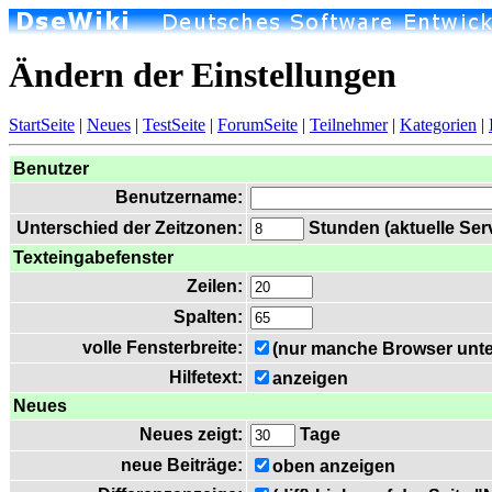
Ändern der Einstellungen
StartSeite
|
Neues
|
TestSeite
|
ForumSeite
|
Teilnehmer
|
Kategorien
|
Benutzer
Benutzername:
Unterschied der Zeitzonen:
Stunden (aktuelle Serv
Texteingabefenster
Zeilen:
Spalten:
volle Fensterbreite:
(nur manche Browser unte
Hilfetext:
anzeigen
Neues
Neues zeigt:
Tage
neue Beiträge:
oben anzeigen