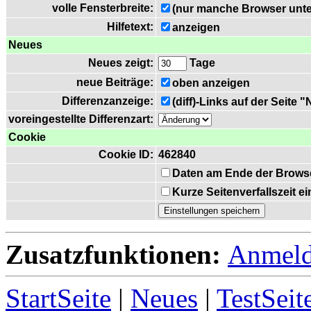
volle Fensterbreite:
(nur manche Browser unte
Hilfetext:
anzeigen
Neues
Neues zeigt:
Tage
neue Beiträge:
oben anzeigen
Differenzanzeige:
(diff)-Links auf der Seite 
voreingestellte Differenzart:
Cookie
Cookie ID:
462840
Daten am Ende der Brows
Kurze Seitenverfallszeit 
Zusatzfunktionen:
Anmel
StartSeite
|
Neues
|
TestSeit