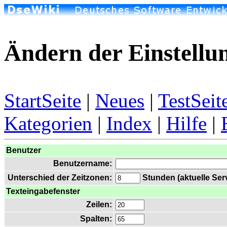
Ändern der Einstellu
StartSeite
|
Neues
|
TestSeit
Kategorien
|
Index
|
Hilfe
|
Benutzer
Benutzername:
Unterschied der Zeitzonen:
Stunden (aktuelle Serv
Texteingabefenster
Zeilen:
Spalten: