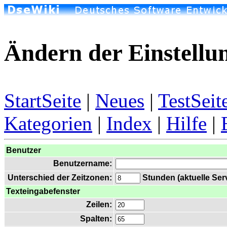
Ändern der Einstellu
StartSeite
|
Neues
|
TestSeit
Kategorien
|
Index
|
Hilfe
|
Benutzer
Benutzername:
Unterschied der Zeitzonen:
Stunden (aktuelle Serv
Texteingabefenster
Zeilen:
Spalten: