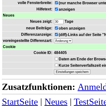
volle Fensterbreite:
(nur manche Browser unte
Hilfetext:
anzeigen
Neues
Neues zeigt:
Tage
neue Beiträge:
oben anzeigen
Differenzanzeige:
(diff)-Links auf der Seite 
voreingestellte Differenzart:
Cookie
Cookie ID:
484405
Daten am Ende der Brows
Kurze Seitenverfallszeit 
Zusatzfunktionen:
Anmel
StartSeite
|
Neues
|
TestSeit