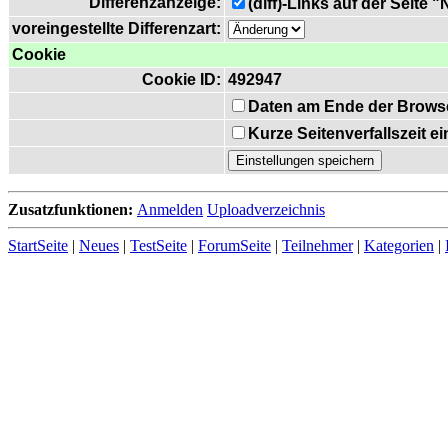
Differenzanzeige:
(diff)-Links auf der Seite 
voreingestellte Differenzart:
Cookie
Cookie ID:
492947
Daten am Ende der Brows
Kurze Seitenverfallszeit 
Zusatzfunktionen:
Anmelden
Uploadverzeichnis
StartSeite
|
Neues
|
TestSeite
|
ForumSeite
|
Teilnehmer
|
Kategorien
|