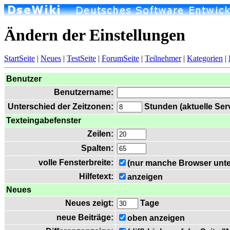
Ändern der Einstellungen
StartSeite
|
Neues
|
TestSeite
|
ForumSeite
|
Teilnehmer
|
Kategorien
|
Benutzer
Benutzername:
Unterschied der Zeitzonen:
Stunden (aktuelle Serv
Texteingabefenster
Zeilen:
Spalten:
volle Fensterbreite:
(nur manche Browser unte
Hilfetext:
anzeigen
Neues
Neues zeigt:
Tage
neue Beiträge:
oben anzeigen