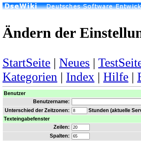
Ändern der Einstellu
StartSeite
|
Neues
|
TestSeit
Kategorien
|
Index
|
Hilfe
|
Benutzer
Benutzername:
Unterschied der Zeitzonen:
Stunden (aktuelle Serv
Texteingabefenster
Zeilen:
Spalten: