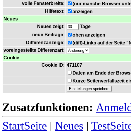
volle Fensterbreite:
(nur manche Browser unte
Hilfetext:
anzeigen
Neues
Neues zeigt:
Tage
neue Beiträge:
oben anzeigen
Differenzanzeige:
(diff)-Links auf der Seite 
voreingestellte Differenzart:
Cookie
Cookie ID:
471107
Daten am Ende der Brows
Kurze Seitenverfallszeit 
Zusatzfunktionen:
Anmel
StartSeite
|
Neues
|
TestSeit