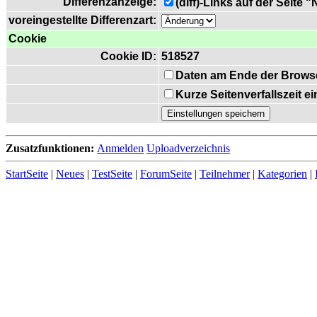
Differenzanzeige:
(diff)-Links auf der Seite 
voreingestellte Differenzart:
Cookie
Cookie ID:
518527
Daten am Ende der Brows
Kurze Seitenverfallszeit 
Zusatzfunktionen:
Anmelden
Uploadverzeichnis
StartSeite
|
Neues
|
TestSeite
|
ForumSeite
|
Teilnehmer
|
Kategorien
|