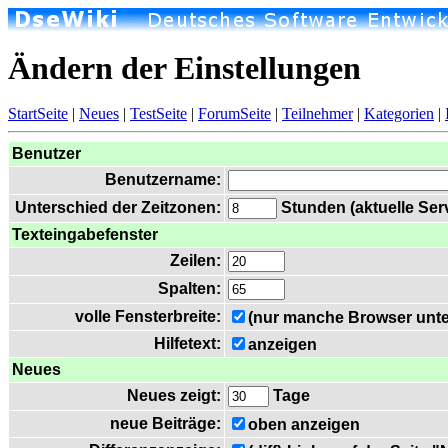
Ändern der Einstellungen
StartSeite
|
Neues
|
TestSeite
|
ForumSeite
|
Teilnehmer
|
Kategorien
|
Benutzer
Benutzername:
Unterschied der Zeitzonen:
Stunden (aktuelle Serv
Texteingabefenster
Zeilen:
Spalten:
volle Fensterbreite:
(nur manche Browser unte
Hilfetext:
anzeigen
Neues
Neues zeigt:
Tage
neue Beiträge:
oben anzeigen