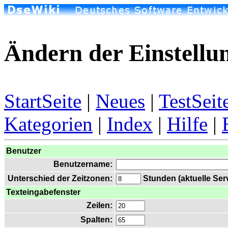
Ändern der Einstellu
StartSeite
|
Neues
|
TestSeit
Kategorien
|
Index
|
Hilfe
|
Benutzer
Benutzername:
Unterschied der Zeitzonen:
Stunden (aktuelle Serv
Texteingabefenster
Zeilen:
Spalten: