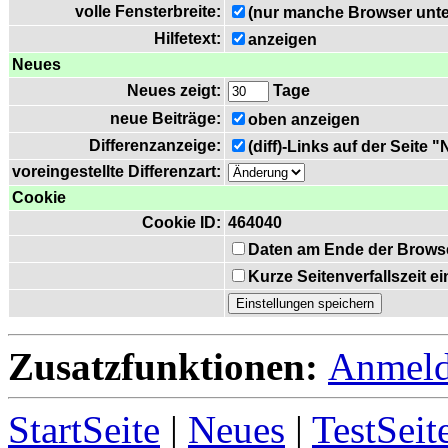
volle Fensterbreite:
(nur manche Browser unte
Hilfetext:
anzeigen
Neues
Neues zeigt:
Tage
neue Beiträge:
oben anzeigen
Differenzanzeige:
(diff)-Links auf der Seite 
voreingestellte Differenzart:
Cookie
Cookie ID:
464040
Daten am Ende der Brows
Kurze Seitenverfallszeit 
Zusatzfunktionen:
Anmel
StartSeite
|
Neues
|
TestSeit