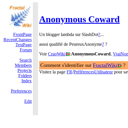
Anonymous Coward
FrontPage
Un blogger lambda sur SlashDot
?
...
RecentChanges
aussi qualifié de PeureuxAnonyme
?
?
TestPage
Forum
Voir
CraoWiki
:
AnonymousCoward
,
VraiNo
Search
Comment s'identifier sur
FractalWiki
?
Members
Projects
Visitez la page
FR
/
PréférencesUtilisateur
pour sav
Folders
Index
Preferences
Edit