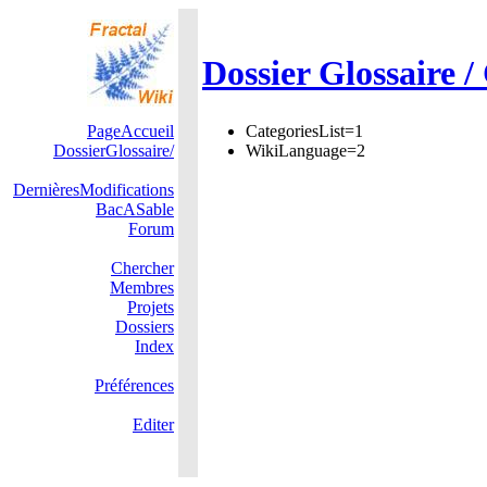
Dossier Glossaire /
PageAccueil
CategoriesList=1
DossierGlossaire/
WikiLanguage=2
DernièresModifications
BacASable
Forum
Chercher
Membres
Projets
Dossiers
Index
Préférences
Editer