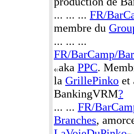
production de B
... ... ...
FR/BarC
membre du
Grou
... ... ...
FR/BarCamp/Bar
aka
PPC
. Memb
la
GrillePinko
et 
BankingVRM
?
... ...
FR/BarCam
Branches
, amorc
LaVoieDuPinko