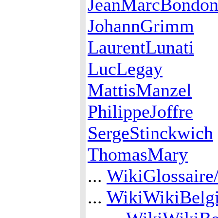
JeanMarcBondo
JohannGrimm
LaurentLunati
LucLegay
MattisManzel
PhilippeJoffre
SergeStinckwich
ThomasMary
...
WikiGlossaire
...
WikiWikiBelgi