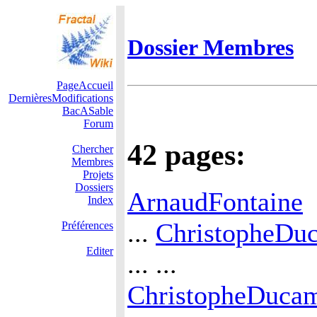
Dossier Membres
PageAccueil
DernièresModifications
BacASable
Forum
42 pages:
Chercher
Membres
Projets
Dossiers
ArnaudFontaine
Index
...
ChristopheDu
Préférences
Editer
... ...
ChristopheDucam