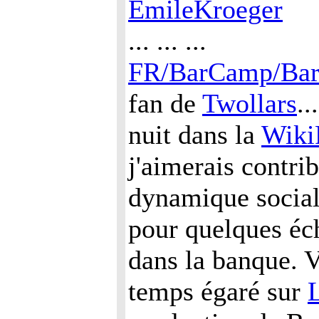
EmileKroeger
... ... ...
FR/BarCamp/Ba
fan de
Twollars
..
nuit dans la
WikiF
j'aimerais contri
dynamique socia
pour quelques éch
dans la banque. 
temps égaré sur