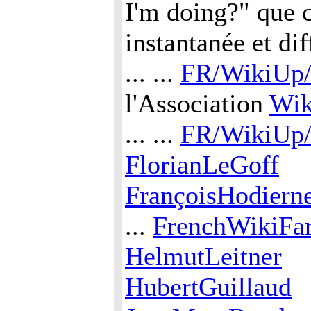
I'm doing?" que c
instantanée et dif
... ...
FR/WikiUp/
l'Association
Wi
... ...
FR/WikiUp
FlorianLeGoff
FrançoisHodiern
...
FrenchWikiFa
HelmutLeitner
HubertGuillaud