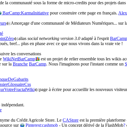
on de la communauté sous la forme de micro-credits pour des projets dans
BarCamp:KarmaInitiative
pour construire cette page en français.
Alex
urs
Amorçage d'une communauté de Médiateurs Numériques... sur la
té
intZéro
alias
social networking version 3.0
adapté à l'esprit
BarCam
ués, bref... plus en phase avec ce que nous vivons dans la vraie vie !
suivre les conversations
e
WikiNetBarCamp
est un projet de relier ensemble tous les wikis a
 sur la
Branche
BarCamp
. Nous l'imaginons pour l'instant comme un
S
nqueDeGabarits
sierGlossaireCss
urVotreFractalWiki
page à écrire pour accueillir les nouveaux visiteu
indépendant.
e
nyme du Crédit Agricole Store. Le
CAStore
est la première plateforme 
source sur
Pinterest:cashmob
- Un concept dérivé de la FlashMob
?