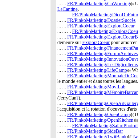
... ...
FR/PinkoMarketing/CoWorking
LaCantine
.
... ... ...
FR/PinkoMarketing/DicoDuFutur
... ...
FR/PinkoMarketing/DossierSuccès
... ...
FR/PinkoMarketing/ExploraCoeur
... ... ...
FR/PinkoMarketing/ExploraCoeu
... ...
FR/PinkoMarketing/ExploraCoeurBr
demeure sur
ExploraCoeur
pour amorcer 
... ...
FR/PinkoMarketing/FinancementPart
... ...
FR/PinkoMarketing/ForumArchives
... ...
FR/PinkoMarketing/InnovationOuve
... ...
FR/PinkoMarketing/LesDigiculteurs
... ...
FR/PinkoMarketing/LifeCamp
Wha
... ...
FR/PinkoMarketing/MonnaieDuCoe
le monde entier et dans toutes les langues
... ...
FR/PinkoMarketing/MoviLab
... ...
FR/PinkoMarketing/MémoireBarca
(JerryCan
?
).
... ...
FR/PinkoMarketing/OpenArtGaller
l'acquisition et la rotation d'oeuvres d'art
... ...
FR/PinkoMarketing/OpenCamp
U
... ...
FR/PinkoMarketing/OpenKitchen
... ... ...
FR/PinkoMarketing/SafariPhoto/
... ...
FR/PinkoMarketing/SideBar
... ...
FR/PinkoMarketing/TwitBank
Tw