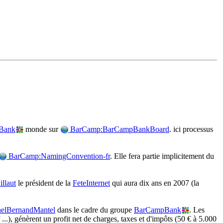
Bank
monde sur
BarCamp:BarCampBankBoard
. ici processus
BarCamp:NamingConvention-fr
. Elle fera partie implicitement du
llaut
le président de la
FeteInternet
qui aura dix ans en 2007 (la
elBernandMantel
dans le cadre du groupe
BarCampBank
. Les
...), génèrent un profit net de charges, taxes et d'impôts (50 € à 5.000