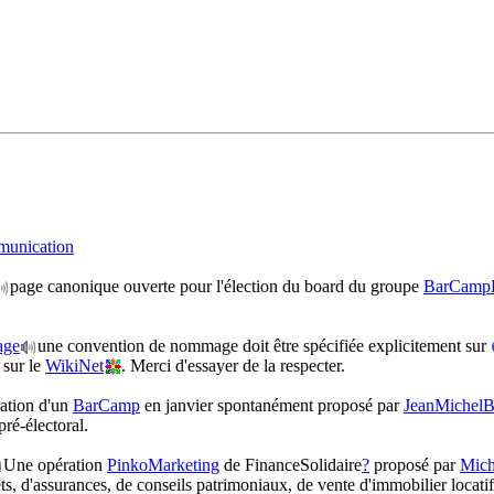
unication
page canonique ouverte pour l'élection du board du groupe
BarCamp
age
une convention de nommage doit être spécifiée explicitement sur
sur le
WikiNet
. Merci d'essayer de la respecter.
ation d'un
BarCamp
en janvier spontanément proposé par
JeanMichelBi
ré-électoral.
Une opération
PinkoMarketing
de FinanceSolidaire
?
proposé par
Mich
s, d'assurances, de conseils patrimoniaux, de vente d'immobilier locatif 