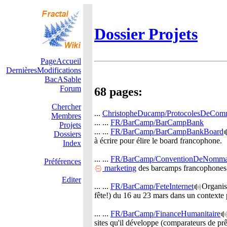
Dossier Projets
PageAccueil
DernièresModifications
BacASable
Forum
68 pages:
Chercher
...
ChristopheDucamp/ProtocolesDeComm
Membres
... ...
FR/BarCamp/BarCampBank
Projets
... ...
FR/BarCamp/BarCampBankBoard
Dossiers
à écrire pour élire le board francophone.
Index
... ...
FR/BarCamp/ConventionDeNomm
Préférences
marketing
des barcamps francophones 
Editer
... ...
FR/BarCamp/FeteInternet
Organis
fête!) du 16 au 23 mars dans un contexte p
... ...
FR/BarCamp/FinanceHumanitaire
sites qu'il développe (comparateurs de prêt