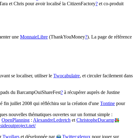
 Tara et Chris pour avoir localisé la CitizenFactory
?
et co-produit
imenter une
MonnaieLibre
(ThankYouMoney
?
). La page de référence
ant se localiser, utiliser le
Twocabulaire
, et circuler facilement dans
s pads du BarcampOuiShareFest
?
à récupérer auprès de Justine
fin juillet 2008 qui réfléchira sur la création d'une
Tontine
pour
lques nouvelles thématiques ouvertes sur un format simple :
.
OpenPlanning
:
AlexandreLedretch
et
ChristopheDucamp
sideoutproject.net/
ar
Twollars
et développée par
Twitter:glenux
pour jouer sur