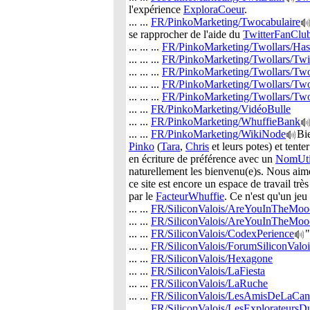
l'expérience
ExploraCoeur
.
... ...
FR/PinkoMarketing/Twocabulaire
se rapprocher de l'aide du
TwitterFanClu
... ... ...
FR/PinkoMarketing/Twollars/H
... ... ...
FR/PinkoMarketing/Twollars/Twi
... ... ...
FR/PinkoMarketing/Twollars/Tw
... ... ...
FR/PinkoMarketing/Twollars/Twol
... ... ...
FR/PinkoMarketing/Twollars/Two
... ...
FR/PinkoMarketing/VidéoBulle
... ...
FR/PinkoMarketing/WhuffieBank
... ...
FR/PinkoMarketing/WikiNode
Bi
Pinko
(
Tara
,
Chris
et leurs potes) et tent
en écriture de préférence avec un
NomUtil
naturellement les bienvenu(e)s. Nous aime
ce site est encore un espace de travail trè
par le
FacteurWhuffie
. Ce n'est qu'un jeu
... ...
FR/SiliconValois/AreYouInTheMoo
... ...
FR/SiliconValois/AreYouInTheMoo
... ...
FR/SiliconValois/CodexPerience
"
... ...
FR/SiliconValois/ForumSiliconValo
... ...
FR/SiliconValois/Hexagone
... ...
FR/SiliconValois/LaFiesta
... ...
FR/SiliconValois/LaRuche
... ...
FR/SiliconValois/LesAmisDeLaCan
... ...
FR/SiliconValois/LesExplorateurs