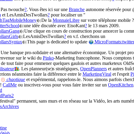
Pas twouche
?
. Vous êtes ici sur une
Branche
autonome réservée pour @
b
et LesAmisDesTwollars
?
pour localiser un ''
ashTagMobileMoney
De la
MonnaieLibre
sur votre téléphone mobile 
tterSchool
une idée discutée avec EisoKant
?
le 13 mars 2009.
ollarsGang
Une clique en cours de construction pour amorcer la c
larsGirls
LesAmisDesTwollars
?
en v.f. cherchons un
llarsSyntax
This page is dedicated to update
MicroFormats:twitter
Une banque pro-solidaire et une alternative économique. Un projet pr
envenue sur le wiki du
Pinko
-Marketing francophone. Nous comptons tra
er de tout faire pour emmener quelques gaulois et autres marketeux Old
isateur
. Les planneur(se)s stratégiques,
OpenPlanners
et autres fraî
rions néanmoins faire la différence entre le
MarketingViral
et l'esprit
P
s
chaotique
et expérimental, rappelons-le. Nous aimons parfois cherch
 !
CallMe
ou inscrivez-vous pour vous faire inviter sur un
OpenKitchen
d
dParis2
festival" permanent, sans murs et en réseau sur la Vidéo, les arts numér
isArchives
tine
DuWeb