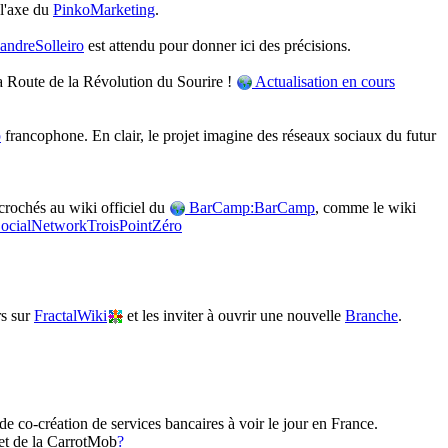
 l'axe du
PinkoMarketing
.
andreSolleiro
est attendu pour donner ici des précisions.
 Route de la Révolution du Sourire !
Actualisation en cours
p
francophone. En clair, le projet imagine des réseaux sociaux du futur
ccrochés au wiki officiel du
BarCamp:BarCamp
, comme le wiki
ocialNetworkTroisPointZéro
rs sur
FractalWiki
et les inviter à ouvrir une nouvelle
Branche
.
de co-création de services bancaires à voir le jour en France.
et de la CarrotMob
?