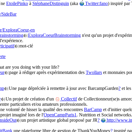
Une
EtoilePinko
à
StéphaneDistinguin
(aka
Twitter:fano
) inspiré par
/SideBar
r/ExploraCoeur-en
ainstorming
ExploraCoeurBrainstorming
n'est qu'un projet d'expér
l'expérience.
icipatif
mot-clé
rte
t are you doing with your life?
ur
page à rédiger après expérimentation des
Twollars
et monnaies pouv
.
mp
Une page dépréciée à remettre à jour avec BarcampGarden
?
et le
y
Un projet de création d'un
Collectif
de Collectionneur(se)s amorcé 
s entre particuliers et/ou amateurs professionnels.
ne volonté de hisser la qualité des rencontres
BarCamp
et d'initier que
projet imaginé lors de l'
OpenCampParis1
. Nutrition et Social networks
InsideOut
un projet artistique global proposé par JR
?
http://www.in
itBank
une plateforme libre de gestion de ThankYouMoney
?
inspiré p