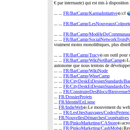
€ par internaute) qui est mis à dispositi
... ...
FR/BarCamp/KarmaInitiative
cf
... ...
FR/BarCamp/LesNouveauxColporte
... ...
FR/BarCamp/ModèleDeCommunau
... ...
FR/BarCamp/SocialNetworkTroisPo
vraiment moins monolithiques, plus distrib
... ...
FR/BarCamp/Tracy
un outil pour 
... ...
FR/BarCamp/WikiNetBarCamp
L
autonome que nous tentons de développer
... ...
FR/BarCamp/WikiNode
... ...
FR/BarCamp/WineCamp
... ...
FR/CityDeskEtDesignStandards/Ba
... ...
FR/CityDeskEtDesignStandards/Dos
... ...
FR/ConstruireDesBlocs/BienvenueS
...
FR/DossierProjets
...
FR/IdentitéEnLigne
...
FR/IndieWeb
Le mouvement du web 
... ...
FR/LesOiesSauvages/CodexPerienc
...
FR/NouvellesDémarchesCoopératives
... ...
FR/PinkoMarketing/CAStore
acro
... ...
FR/PinkoMarketing/CashMob
Res