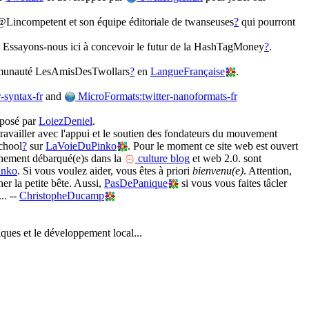
Lincompetent et son équipe éditoriale de twanseuses
?
qui pourront
? Essayons-nous ici à concevoir le futur de la HashTagMoney
?
.
ommunauté LesAmisDesTwollars
?
en
LangueFrançaise
.
-syntax-fr
and
MicroFormats:twitter-nanoformats-fr
oposé par
LoiezDeniel
.
vailler avec l'appui et le soutien des fondateurs du mouvement
School
?
sur
LaVoieDuPinko
. Pour le moment ce site web est ouvert
chement débarqué(e)s dans la
culture blog
et web 2.0. sont
inko
. Si vous voulez aider, vous êtes à priori
bienvenu(e)
. Attention,
er la petite bête. Aussi,
PasDePanique
si vous vous faites tâcler
... --
ChristopheDucamp
iques et le développement local...