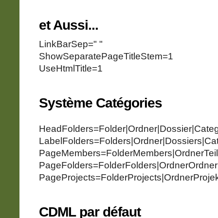
et Aussi...
LinkBarSep=" "
ShowSeparatePageTitleStem=1
UseHtmlTitle=1
Système Catégories
HeadFolders=Folder|Ordner|Dossier|Categ
LabelFolders=Folders|Ordner|Dossiers|Ca
PageMembers=FolderMembers|OrdnerTeil
PageFolders=FolderFolders|OrdnerOrdner
PageProjects=FolderProjects|OrdnerProjek
CDML par défaut