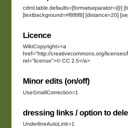
cdml.table.defaults=[formatseparator=@] [t
[textbackground=#f8f8f8] [distance=20] [se
Licence
WikiCopyright=<a
href="http://creativecommons.org/licenses/
rel="license">© CC 2.5</a>
Minor edits (on/off)
UseSmallCorrection=1
dressing links / option to dele
UnderlineAutoLink=1