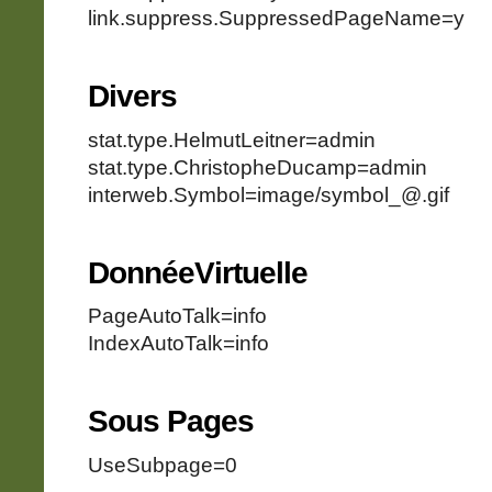
link.suppress.SuppressedPageName=y
Divers
stat.type.HelmutLeitner=admin
stat.type.ChristopheDucamp=admin
interweb.Symbol=image/symbol_@.gif
DonnéeVirtuelle
PageAutoTalk=info
IndexAutoTalk=info
Sous Pages
UseSubpage=0