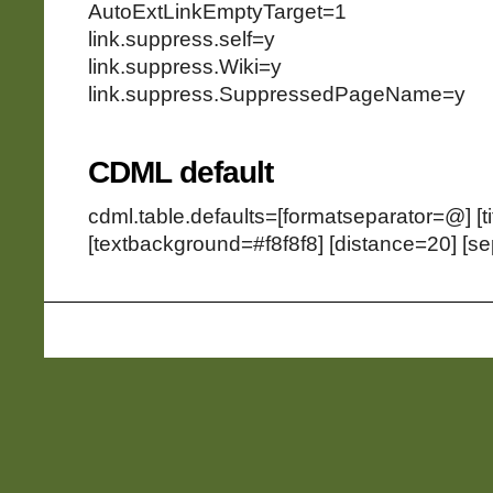
AutoExtLinkEmptyTarget=1
link.suppress.self=y
link.suppress.Wiki=y
link.suppress.SuppressedPageName=y
CDML default
cdml.table.defaults=[formatseparator=@] [t
[textbackground=#f8f8f8] [distance=20] [se