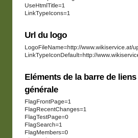
UseHtmlTitle=1
LinkTypeIcons=1
Url du logo
LogoFileName=http://www.wikiservice.at
LinkTypeIconDefault=http://www.wikiservic
Eléments de la barre de liens
générale
FlagFrontPage=1
FlagRecentChanges=1
FlagTestPage=0
FlagSearch=1
FlagMembers=0