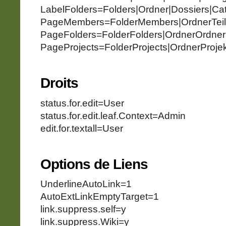
LabelFolders=Folders|Ordner|Dossiers|Ca
PageMembers=FolderMembers|OrdnerTeil
PageFolders=FolderFolders|OrdnerOrdner
PageProjects=FolderProjects|OrdnerProjek
Droits
status.for.edit=User
status.for.edit.leaf.Context=Admin
edit.for.textall=User
Options de Liens
UnderlineAutoLink=1
AutoExtLinkEmptyTarget=1
link.suppress.self=y
link.suppress.Wiki=y