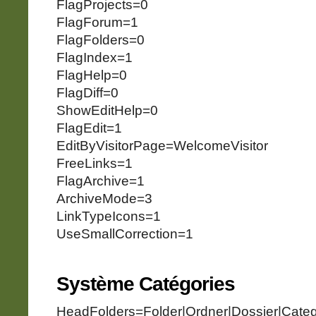
FlagProjects=0
FlagForum=1
FlagFolders=0
FlagIndex=1
FlagHelp=0
FlagDiff=0
ShowEditHelp=0
FlagEdit=1
EditByVisitorPage=WelcomeVisitor
FreeLinks=1
FlagArchive=1
ArchiveMode=3
LinkTypeIcons=1
UseSmallCorrection=1
Système Catégories
HeadFolders=Folder|Ordner|Dossier|Categ