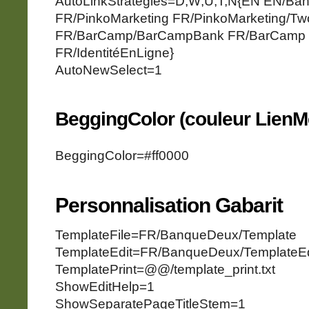
AutoLinkStrategies=D;W;U;T;N{EN EN/B
FR/PinkoMarketing FR/PinkoMarketing/Two
FR/BarCamp/BarCampBank FR/BarCamp F
FR/IdentitéEnLigne}
AutoNewSelect=1
BeggingColor (couleur LienM
BeggingColor=#ff0000
Personnalisation Gabarit
TemplateFile=FR/BanqueDeux/Template
TemplateEdit=FR/BanqueDeux/TemplateEd
TemplatePrint=@@/template_print.txt
ShowEditHelp=1
ShowSeparatePageTitleStem=1