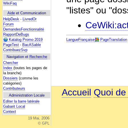
WikiFaq
"listes" ou "dos
Aide
et Communication
HelpDesk
-
LivredOr
CeWiki:act
Forum
DemandesFonctionnalité
RapportDeBugs
Katalog Promo 2019
LangueFrançaise
PageTranslation
PageTest
-
BacASable
ContribuezSvp
Navigation et
Recherche
Chercher
Index
(toutes les pages de
la branche)
Dossiers
(comme les
catégories)
Contributeurs
Accueil
Quoi de
Administration Locale
Editer la barre latérale
Gabarit Local
Context
19 Mai, 2006
© GPL