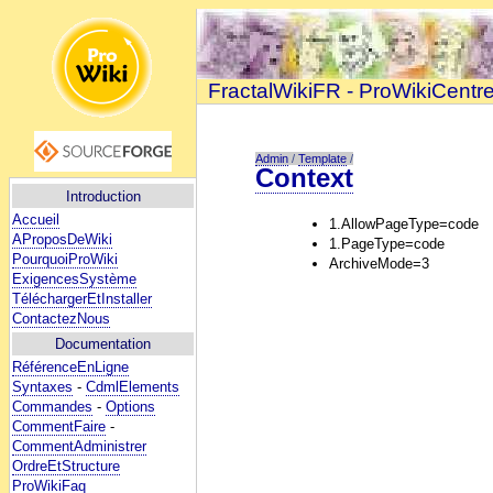
FractalWikiFR - ProWikiCentr
Admin
/
Template
/
Context
Introduction
Accueil
1.AllowPageType=code
AProposDeWiki
1.PageType=code
PourquoiProWiki
ArchiveMode=3
ExigencesSystème
TéléchargerEtInstaller
ContactezNous
Documentation
RéférenceEnLigne
Syntaxes
-
CdmlElements
Commandes
-
Options
CommentFaire
-
CommentAdministrer
OrdreEtStructure
ProWikiFaq