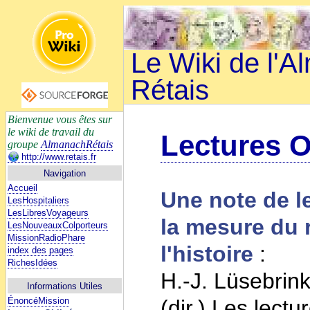
Le Wiki de l'
Rétais
Bienvenue vous êtes sur
le wiki de travail du
Lectures O
groupe
AlmanachRétais
http://www.retais.fr
Navigation
Accueil
Une note de l
LesHospitaliers
LesLibresVoyageurs
la mesure du 
LesNouveauxColporteurs
MissionRadioPhare
l'histoire
:
index des pages
RichesIdées
H.-J. Lüsebrink,
Informations Utiles
ÉnoncéMission
(dir.) Les lect