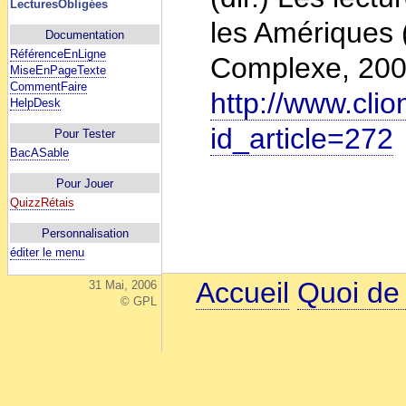
LecturesObligées
les Amériques 
Documentation
RéférenceEnLigne
Complexe, 2003
MiseEnPageTexte
CommentFaire
http://www.clio
HelpDesk
id_article=272
Pour Tester
BacASable
Pour Jouer
QuizzRétais
Personnalisation
éditer le menu
Accueil
Quoi de
31 Mai, 2006
© GPL