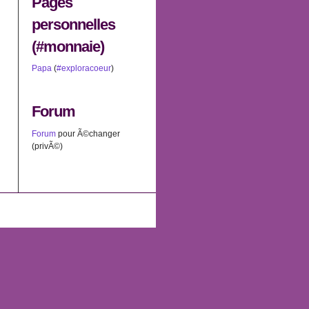
Pages
personnelles
(#monnaie)
Papa
(
#exploracoeur
)
Forum
Forum
pour Ã©changer
(privÃ©)