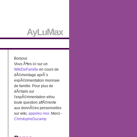
AyLuMax
Bonjour.
Vous Ãªtes ici sur un
WikiDeFamille
en cours de
dÃ©montage aprÃ¨s
expÃ©rimentation monnaie
de famille. Pour plus de
dÃ©tails sur
l'expÃ©rimentation et/ou
toute question affÃ©rente
aux donnÃ©es personnelles
sur wiki,
appelez-moi
. Merci -
ChristopheDucamp