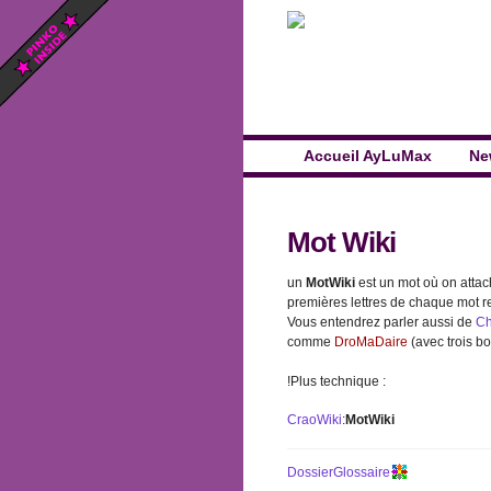
Accueil AyLuMax
Ne
Mot Wiki
un
MotWiki
est un mot où on attac
premières lettres de chaque mot re
Vous entendrez parler aussi de
Ch
comme
DroMaDaire
(avec trois bo
!Plus technique :
CraoWiki
:
MotWiki
DossierGlossaire