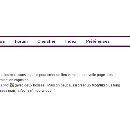
ws
Forum
Chercher
Index
Préférences
he les mots sans espace pour créer un lien vers une nouvelle page. Les
stent en capitales.
atMot
(avec deux bosses). Mais on peut aussi créer un
MotWiki
plus long
sses mais là j'écris n'importe quoi !)