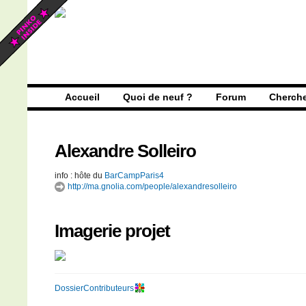
Accueil
Quoi de neuf ?
Forum
Cherch
Alexandre Solleiro
info : hôte du
BarCampParis4
http://ma.gnolia.com/people/alexandresolleiro
Imagerie projet
DossierContributeurs